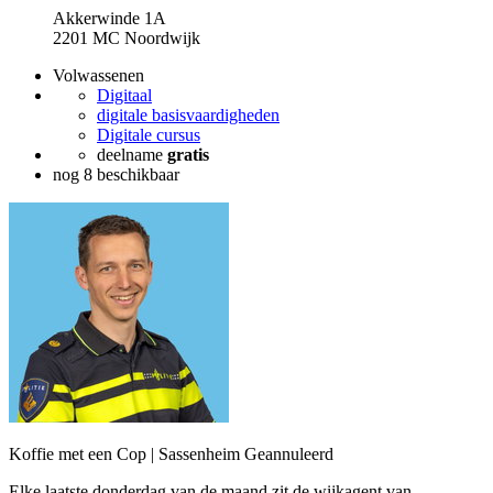
Akkerwinde 1A
2201 MC Noordwijk
Volwassenen
Digitaal
digitale basisvaardigheden
Digitale cursus
deelname
gratis
nog 8 beschikbaar
Koffie met een Cop | Sassenheim
Geannuleerd
Elke laatste donderdag van de maand zit de wijkagent van