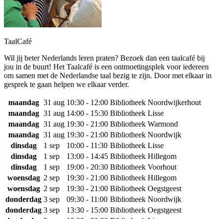
TaalCafé
Wil jij beter Nederlands leren praten? Bezoek dan een taalcafé bij
jou in de buurt! Het Taalcafé is een ontmoetingsplek voor iedereen
om samen met de Nederlandse taal bezig te zijn. Door met elkaar in
gesprek te gaan helpen we elkaar verder.
maandag
31 aug
10:30 - 12:00
Bibliotheek Noordwijkerhout
maandag
31 aug
14:00 - 15:30
Bibliotheek Lisse
maandag
31 aug
19:30 - 21:00
Bibliotheek Warmond
maandag
31 aug
19:30 - 21:00
Bibliotheek Noordwijk
dinsdag
1 sep
10:00 - 11:30
Bibliotheek Lisse
dinsdag
1 sep
13:00 - 14:45
Bibliotheek Hillegom
dinsdag
1 sep
19:00 - 20:30
Bibliotheek Voorhout
woensdag
2 sep
19:30 - 21:00
Bibliotheek Hillegom
woensdag
2 sep
19:30 - 21:00
Bibliotheek Oegstgeest
donderdag
3 sep
09:30 - 11:00
Bibliotheek Noordwijk
donderdag
3 sep
13:30 - 15:00
Bibliotheek Oegstgeest