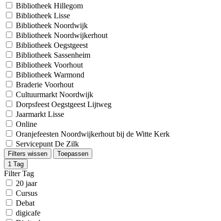
Bibliotheek Hillegom
Bibliotheek Lisse
Bibliotheek Noordwijk
Bibliotheek Noordwijkerhout
Bibliotheek Oegstgeest
Bibliotheek Sassenheim
Bibliotheek Voorhout
Bibliotheek Warmond
Braderie Voorhout
Cultuurmarkt Noordwijk
Dorpsfeest Oegstgeest Lijtweg
Jaarmarkt Lisse
Online
Oranjefeesten Noordwijkerhout bij de Witte Kerk
Servicepunt De Zilk
Filters wissen
Toepassen
1
Tag
Filter Tag
20 jaar
Cursus
Debat
digicafe