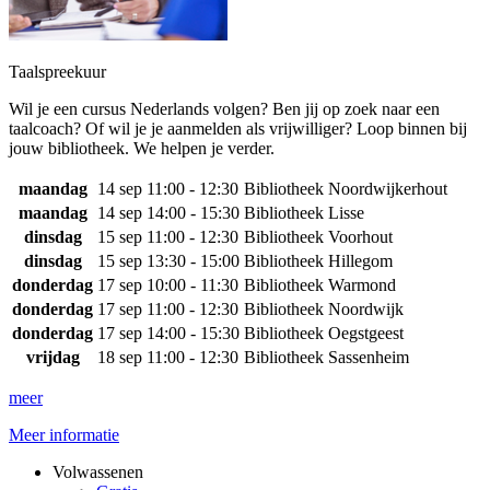
Taalspreekuur
Wil je een cursus Nederlands volgen? Ben jij op zoek naar een
taalcoach? Of wil je je aanmelden als vrijwilliger? Loop binnen bij
jouw bibliotheek. We helpen je verder.
maandag
14 sep
11:00 - 12:30
Bibliotheek Noordwijkerhout
maandag
14 sep
14:00 - 15:30
Bibliotheek Lisse
dinsdag
15 sep
11:00 - 12:30
Bibliotheek Voorhout
dinsdag
15 sep
13:30 - 15:00
Bibliotheek Hillegom
donderdag
17 sep
10:00 - 11:30
Bibliotheek Warmond
donderdag
17 sep
11:00 - 12:30
Bibliotheek Noordwijk
donderdag
17 sep
14:00 - 15:30
Bibliotheek Oegstgeest
vrijdag
18 sep
11:00 - 12:30
Bibliotheek Sassenheim
meer
Meer informatie
Volwassenen