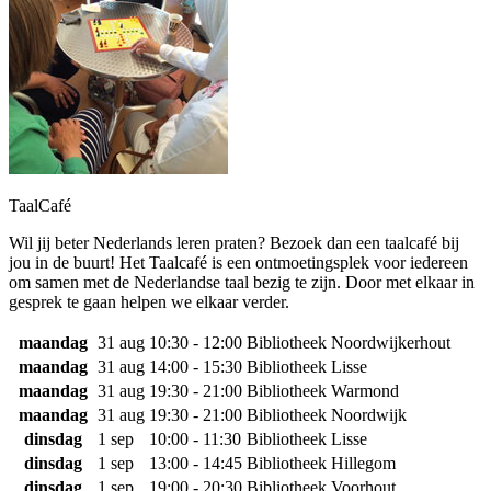
TaalCafé
Wil jij beter Nederlands leren praten? Bezoek dan een taalcafé bij
jou in de buurt! Het Taalcafé is een ontmoetingsplek voor iedereen
om samen met de Nederlandse taal bezig te zijn. Door met elkaar in
gesprek te gaan helpen we elkaar verder.
maandag
31 aug
10:30 - 12:00
Bibliotheek Noordwijkerhout
maandag
31 aug
14:00 - 15:30
Bibliotheek Lisse
maandag
31 aug
19:30 - 21:00
Bibliotheek Warmond
maandag
31 aug
19:30 - 21:00
Bibliotheek Noordwijk
dinsdag
1 sep
10:00 - 11:30
Bibliotheek Lisse
dinsdag
1 sep
13:00 - 14:45
Bibliotheek Hillegom
dinsdag
1 sep
19:00 - 20:30
Bibliotheek Voorhout