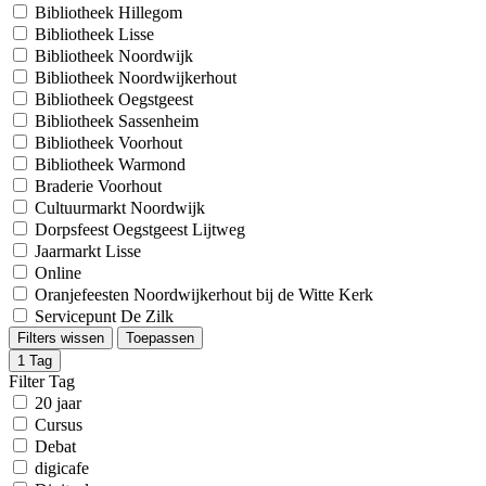
Bibliotheek Hillegom
Bibliotheek Lisse
Bibliotheek Noordwijk
Bibliotheek Noordwijkerhout
Bibliotheek Oegstgeest
Bibliotheek Sassenheim
Bibliotheek Voorhout
Bibliotheek Warmond
Braderie Voorhout
Cultuurmarkt Noordwijk
Dorpsfeest Oegstgeest Lijtweg
Jaarmarkt Lisse
Online
Oranjefeesten Noordwijkerhout bij de Witte Kerk
Servicepunt De Zilk
Filters wissen
Toepassen
1
Tag
Filter Tag
20 jaar
Cursus
Debat
digicafe