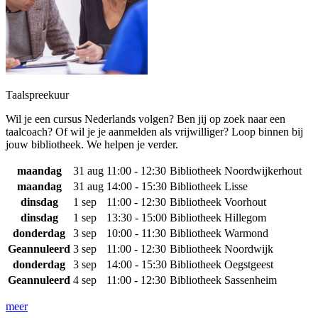
Taalspreekuur
Wil je een cursus Nederlands volgen? Ben jij op zoek naar een
taalcoach? Of wil je je aanmelden als vrijwilliger? Loop binnen bij
jouw bibliotheek. We helpen je verder.
maandag
31 aug
11:00 - 12:30
Bibliotheek Noordwijkerhout
maandag
31 aug
14:00 - 15:30
Bibliotheek Lisse
dinsdag
1 sep
11:00 - 12:30
Bibliotheek Voorhout
dinsdag
1 sep
13:30 - 15:00
Bibliotheek Hillegom
donderdag
3 sep
10:00 - 11:30
Bibliotheek Warmond
Geannuleerd
3 sep
11:00 - 12:30
Bibliotheek Noordwijk
donderdag
3 sep
14:00 - 15:30
Bibliotheek Oegstgeest
Geannuleerd
4 sep
11:00 - 12:30
Bibliotheek Sassenheim
meer