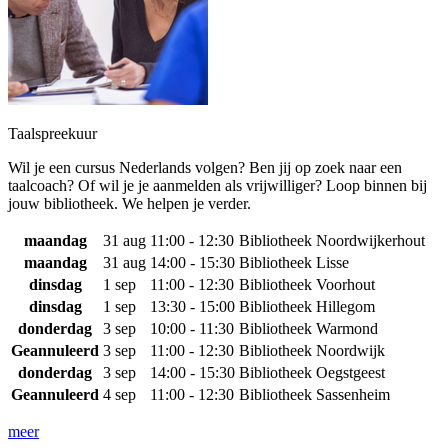
Taalspreekuur
Wil je een cursus Nederlands volgen? Ben jij op zoek naar een
taalcoach? Of wil je je aanmelden als vrijwilliger? Loop binnen bij
jouw bibliotheek. We helpen je verder.
maandag
31 aug
11:00 - 12:30
Bibliotheek Noordwijkerhout
maandag
31 aug
14:00 - 15:30
Bibliotheek Lisse
dinsdag
1 sep
11:00 - 12:30
Bibliotheek Voorhout
dinsdag
1 sep
13:30 - 15:00
Bibliotheek Hillegom
donderdag
3 sep
10:00 - 11:30
Bibliotheek Warmond
Geannuleerd
3 sep
11:00 - 12:30
Bibliotheek Noordwijk
donderdag
3 sep
14:00 - 15:30
Bibliotheek Oegstgeest
Geannuleerd
4 sep
11:00 - 12:30
Bibliotheek Sassenheim
meer