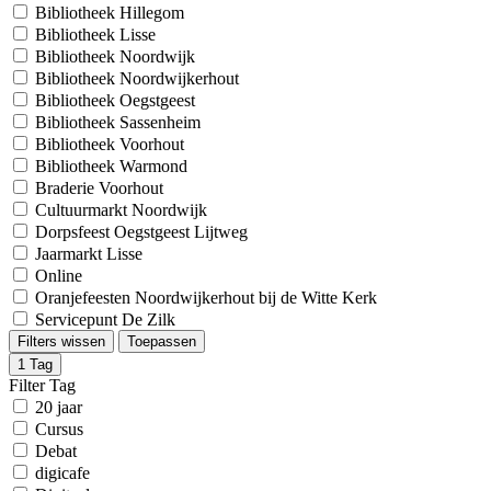
Bibliotheek Hillegom
Bibliotheek Lisse
Bibliotheek Noordwijk
Bibliotheek Noordwijkerhout
Bibliotheek Oegstgeest
Bibliotheek Sassenheim
Bibliotheek Voorhout
Bibliotheek Warmond
Braderie Voorhout
Cultuurmarkt Noordwijk
Dorpsfeest Oegstgeest Lijtweg
Jaarmarkt Lisse
Online
Oranjefeesten Noordwijkerhout bij de Witte Kerk
Servicepunt De Zilk
Filters wissen
Toepassen
1
Tag
Filter Tag
20 jaar
Cursus
Debat
digicafe