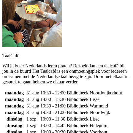
TaalCafé
Wil jij beter Nederlands leren praten? Bezoek dan een taalcafé bij
jou in de buurt! Het Taalcafé is een ontmoetingsplek voor iedereen
om samen met de Nederlandse taal bezig te zijn. Door met elkaar in
gesprek te gaan helpen we elkaar verder.
maandag
31 aug
10:30 - 12:00
Bibliotheek Noordwijkerhout
maandag
31 aug
14:00 - 15:30
Bibliotheek Lisse
maandag
31 aug
19:30 - 21:00
Bibliotheek Warmond
maandag
31 aug
19:30 - 21:00
Bibliotheek Noordwijk
dinsdag
1 sep
10:00 - 11:30
Bibliotheek Lisse
dinsdag
1 sep
13:00 - 14:45
Bibliotheek Hillegom
dinsdag
1 sep
19:00 - 20:30
Bibliotheek Voorhout