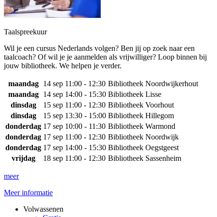
Taalspreekuur
Wil je een cursus Nederlands volgen? Ben jij op zoek naar een
taalcoach? Of wil je je aanmelden als vrijwilliger? Loop binnen bij
jouw bibliotheek. We helpen je verder.
maandag
14 sep
11:00 - 12:30
Bibliotheek Noordwijkerhout
maandag
14 sep
14:00 - 15:30
Bibliotheek Lisse
dinsdag
15 sep
11:00 - 12:30
Bibliotheek Voorhout
dinsdag
15 sep
13:30 - 15:00
Bibliotheek Hillegom
donderdag
17 sep
10:00 - 11:30
Bibliotheek Warmond
donderdag
17 sep
11:00 - 12:30
Bibliotheek Noordwijk
donderdag
17 sep
14:00 - 15:30
Bibliotheek Oegstgeest
vrijdag
18 sep
11:00 - 12:30
Bibliotheek Sassenheim
meer
Meer informatie
Volwassenen