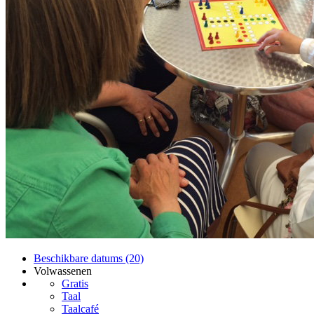
Beschikbare datums (20)
Volwassenen
Gratis
Taal
Taalcafé