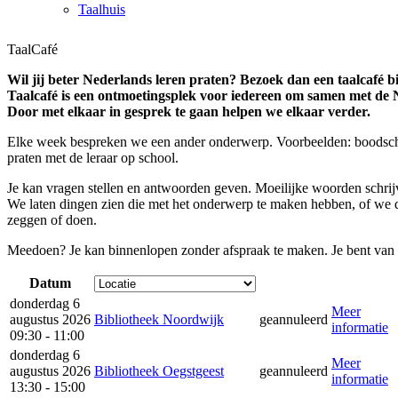
Taalhuis
TaalCafé
Wil jij beter Nederlands leren praten? Bezoek dan een taalcafé bi
Taalcafé is een ontmoetingsplek voor iedereen om samen met de Ne
Door met elkaar in gesprek te gaan helpen we elkaar verder.
Elke week bespreken we een ander onderwerp. Voorbeelden: boodsch
praten met de leraar op school.
Je kan vragen stellen en antwoorden geven. Moeilijke woorden schri
We laten dingen zien die met het onderwerp te maken hebben, of we 
zeggen of doen.
Meedoen? Je kan binnenlopen zonder afspraak te maken. Je bent van
Datum
donderdag 6
Meer
augustus 2026
Bibliotheek Noordwijk
geannuleerd
informatie
09:30 - 11:00
donderdag 6
Meer
augustus 2026
Bibliotheek Oegstgeest
geannuleerd
informatie
13:30 - 15:00