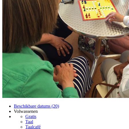
Beschikbare datums (20)
Volwassenen
Gratis
Taal
Taalcafé