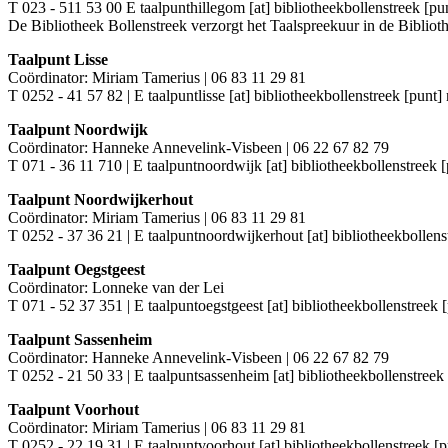
T 023 - 511 53 00 E
taalpunthillegom [at] bibliotheekbollenstreek [pun
De Bibliotheek Bollenstreek verzorgt het Taalspreekuur in de Bibli
Taalpunt Lisse
Coördinator: Miriam Tamerius | 06 83 11 29 81
T 0252 - 41 57 82 | E
taalpuntlisse [at] bibliotheekbollenstreek [punt] 
Taalpunt Noordwijk
Coördinator: Hanneke Annevelink-Visbeen | 06 22 67 82 79
T 071 - 36 11 710 | E
taalpuntnoordwijk [at] bibliotheekbollenstreek [
Taalpunt Noordwijkerhout
Coördinator: Miriam Tamerius | 06 83 11 29 81
T 0252 - 37 36 21 | E
taalpuntnoordwijkerhout [at] bibliotheekbollens
Taalpunt Oegstgeest
Coördinator: Lonneke van der Lei
T 071 - 52 37 351 | E
taalpuntoegstgeest [at] bibliotheekbollenstreek [
Taalpunt Sassenheim
Coördinator: Hanneke Annevelink-Visbeen | 06 22 67 82 79
T 0252 - 21 50 33 | E
taalpuntsassenheim [at] bibliotheekbollenstreek 
Taalpunt Voorhout
Coördinator: Miriam Tamerius | 06 83 11 29 81
T 0252 - 22 19 31 | E
taalpuntvoorhout [at] bibliotheekbollenstreek [p