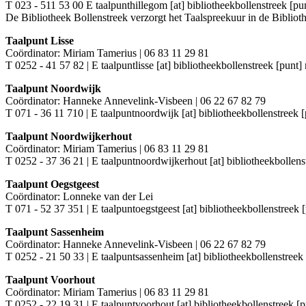
T 023 - 511 53 00 E
taalpunthillegom [at] bibliotheekbollenstreek [pun
De Bibliotheek Bollenstreek verzorgt het Taalspreekuur in de Bibli
Taalpunt Lisse
Coördinator: Miriam Tamerius | 06 83 11 29 81
T 0252 - 41 57 82 | E
taalpuntlisse [at] bibliotheekbollenstreek [punt] 
Taalpunt Noordwijk
Coördinator: Hanneke Annevelink-Visbeen | 06 22 67 82 79
T 071 - 36 11 710 | E
taalpuntnoordwijk [at] bibliotheekbollenstreek [
Taalpunt Noordwijkerhout
Coördinator: Miriam Tamerius | 06 83 11 29 81
T 0252 - 37 36 21 | E
taalpuntnoordwijkerhout [at] bibliotheekbollens
Taalpunt Oegstgeest
Coördinator: Lonneke van der Lei
T 071 - 52 37 351 | E
taalpuntoegstgeest [at] bibliotheekbollenstreek [
Taalpunt Sassenheim
Coördinator: Hanneke Annevelink-Visbeen | 06 22 67 82 79
T 0252 - 21 50 33 | E
taalpuntsassenheim [at] bibliotheekbollenstreek 
Taalpunt Voorhout
Coördinator: Miriam Tamerius | 06 83 11 29 81
T 0252 - 22 19 31 | E
taalpuntvoorhout [at] bibliotheekbollenstreek [p