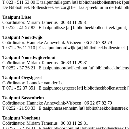
T 023 - 511 53 00 E
taalpunthillegom [at] bibliotheekbollenstreek [pun
De Bibliotheek Bollenstreek verzorgt het Taalspreekuur in de Bibli
Taalpunt Lisse
Coördinator: Miriam Tamerius | 06 83 11 29 81
T 0252 - 41 57 82 | E
taalpuntlisse [at] bibliotheekbollenstreek [punt] 
Taalpunt Noordwijk
Coördinator: Hanneke Annevelink-Visbeen | 06 22 67 82 79
T 071 - 36 11 710 | E
taalpuntnoordwijk [at] bibliotheekbollenstreek [
Taalpunt Noordwijkerhout
Coördinator: Miriam Tamerius | 06 83 11 29 81
T 0252 - 37 36 21 | E
taalpuntnoordwijkerhout [at] bibliotheekbollens
Taalpunt Oegstgeest
Coördinator: Lonneke van der Lei
T 071 - 52 37 351 | E
taalpuntoegstgeest [at] bibliotheekbollenstreek [
Taalpunt Sassenheim
Coördinator: Hanneke Annevelink-Visbeen | 06 22 67 82 79
T 0252 - 21 50 33 | E
taalpuntsassenheim [at] bibliotheekbollenstreek 
Taalpunt Voorhout
Coördinator: Miriam Tamerius | 06 83 11 29 81
T 0252 - 22 19 31 | E
taalpuntvoorhout [at] bibliotheekbollenstreek [p