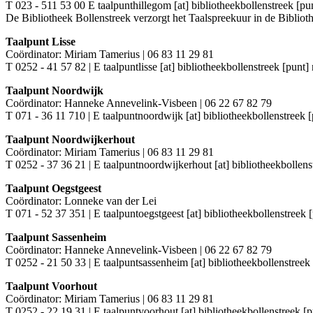
T 023 - 511 53 00 E
taalpunthillegom [at] bibliotheekbollenstreek [pun
De Bibliotheek Bollenstreek verzorgt het Taalspreekuur in de Bibli
Taalpunt Lisse
Coördinator: Miriam Tamerius | 06 83 11 29 81
T 0252 - 41 57 82 | E
taalpuntlisse [at] bibliotheekbollenstreek [punt] 
Taalpunt Noordwijk
Coördinator: Hanneke Annevelink-Visbeen | 06 22 67 82 79
T 071 - 36 11 710 | E
taalpuntnoordwijk [at] bibliotheekbollenstreek [
Taalpunt Noordwijkerhout
Coördinator: Miriam Tamerius | 06 83 11 29 81
T 0252 - 37 36 21 | E
taalpuntnoordwijkerhout [at] bibliotheekbollens
Taalpunt Oegstgeest
Coördinator: Lonneke van der Lei
T 071 - 52 37 351 | E
taalpuntoegstgeest [at] bibliotheekbollenstreek [
Taalpunt Sassenheim
Coördinator: Hanneke Annevelink-Visbeen | 06 22 67 82 79
T 0252 - 21 50 33 | E
taalpuntsassenheim [at] bibliotheekbollenstreek 
Taalpunt Voorhout
Coördinator: Miriam Tamerius | 06 83 11 29 81
T 0252 - 22 19 31 | E
taalpuntvoorhout [at] bibliotheekbollenstreek [p