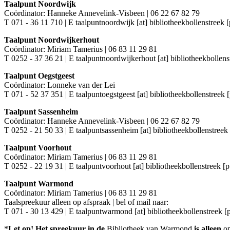
Taalpunt Noordwijk
Coördinator: Hanneke Annevelink-Visbeen | 06 22 67 82 79
T 071 - 36 11 710 | E
taalpuntnoordwijk [at] bibliotheekbollenstreek [
Taalpunt Noordwijkerhout
Coördinator: Miriam Tamerius | 06 83 11 29 81
T 0252 - 37 36 21 | E
taalpuntnoordwijkerhout [at] bibliotheekbollens
Taalpunt Oegstgeest
Coördinator: Lonneke van der Lei
T 071 - 52 37 351 | E
taalpuntoegstgeest [at] bibliotheekbollenstreek [
Taalpunt Sassenheim
Coördinator: Hanneke Annevelink-Visbeen | 06 22 67 82 79
T 0252 - 21 50 33 | E
taalpuntsassenheim [at] bibliotheekbollenstreek 
Taalpunt Voorhout
Coördinator: Miriam Tamerius | 06 83 11 29 81
T 0252 - 22 19 31 | E
taalpuntvoorhout [at] bibliotheekbollenstreek [p
Taalpunt Warmond
Coördinator: Miriam Tamerius | 06 83 11 29 81
Taalspreekuur alleen op afspraak | bel of mail naar:
T 071 - 30 13 429 | E
taalpuntwarmond [at] bibliotheekbollenstreek [p
*
Let op!
Het spreekuur in de
Bibliotheek van Warmond
is alleen
o