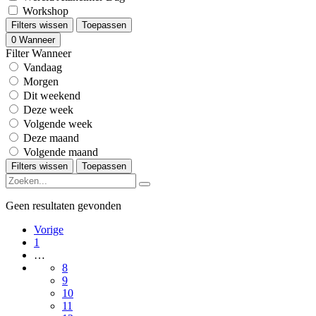
Workshop
Filters wissen
Toepassen
0
Wanneer
Filter Wanneer
Vandaag
Morgen
Dit weekend
Deze week
Volgende week
Deze maand
Volgende maand
Filters wissen
Toepassen
Geen resultaten gevonden
Vorige
1
…
8
9
10
11