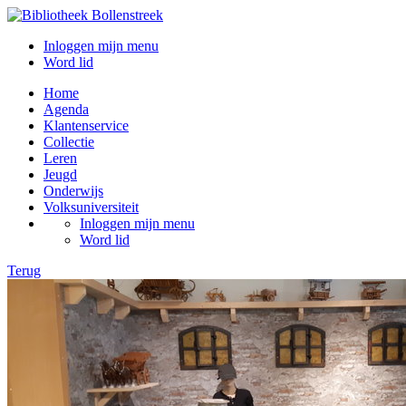
Inloggen mijn menu
Word lid
Home
Agenda
Klantenservice
Collectie
Leren
Jeugd
Onderwijs
Volksuniversiteit
Inloggen mijn menu
Word lid
Terug