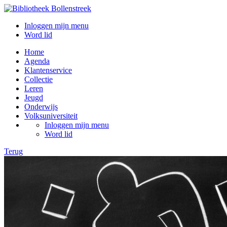
Inloggen mijn menu
Word lid
Home
Agenda
Klantenservice
Collectie
Leren
Jeugd
Onderwijs
Volksuniversiteit
Inloggen mijn menu
Word lid
Terug